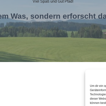
Viel Spaß und Gut Pfad!
dem Was, sondern erforscht 
Um dir ein o
Geräteinfor
Technologien
dieser Websi
können best