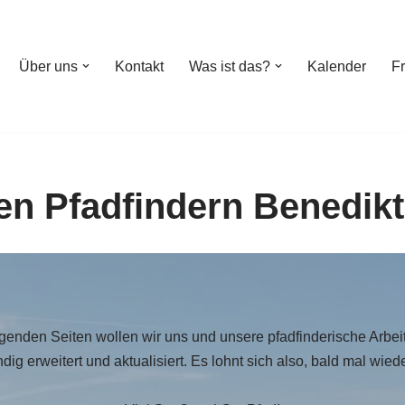
Über uns
Kontakt
Was ist das?
Kalender
F
en Pfadfindern Benedik
genden Seiten wollen wir uns und unsere pfadfinderische Arbeit
dig erweitert und aktualisiert. Es lohnt sich also, bald mal wied